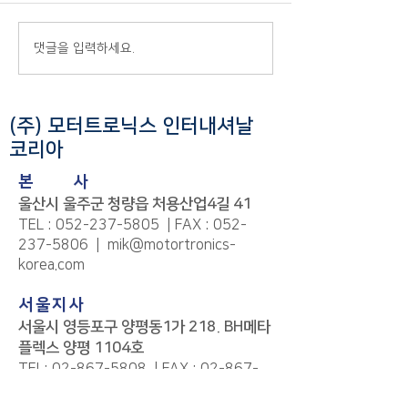
idxno=733517
CEO 비전·철학, 
울산교육청 '고졸취업 활성화'
댓글을 입력하세요.
워라밸, 사내문화,
우수기업 교육감 표창
등 대기업 부럽지 
(2021.12.13)
경을 갖춘 2곳이 ‘
(주) 모터트로닉스 인터내셔날
은...
코리아
본
사
울산시 울주군 청량읍 처용산업4길 41
TEL :
052-237-5805
| FAX :
052-
237-5806
|
mik@motortronics-
korea.com
서울지사
서울시 영등포구 양평동1가 218. BH메타
플렉스 양평 1104호
TEL:
02-867-5808
| FAX :
02-867-
6004
|
mik@motortronics-korea.com