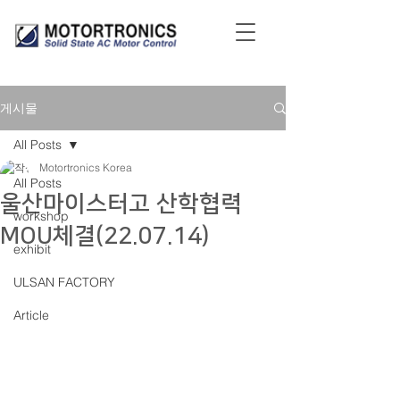
게시물
All Posts
Motortronics Korea
All Posts
울산마이스터고 산학협력
workshop
MOU체결(22.07.14)
exhibit
ULSAN FACTORY
Article