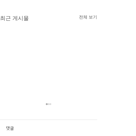
전체 보기
최근 게시물
울산지역 ‘일하기 
업’ 2곳 뿐
http://www.ksilbo.
댓글
articleView.html?