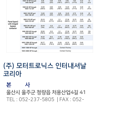
(주) 모터트로닉스 인터내셔날
코리아
본
사
울산시 울주군 청량읍 처용산업4길 41
TEL :
052-237-5805
| FAX :
052-
237-5806
|
mik@motortronics-
korea.com
서울지사
서울시 영등포구 양평동1가 218. BH메타