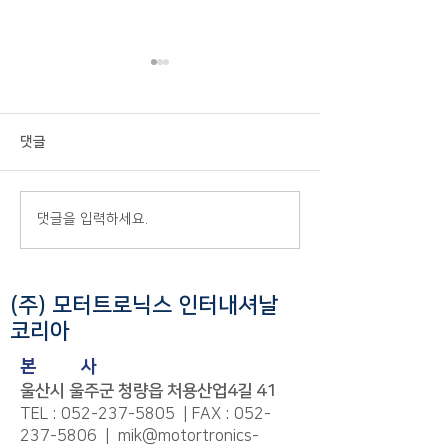
댓글
2025 국제조선 및 해양산업
2025 MIK 워크샵
댓글을 입력하세요.
대전 (KORMARINE) -
카 (25.09.25-27
25.10.21-24
(주) 모터트로닉스 인터내셔날
코리아
본
사
울산시 울주군 청량읍 처용산업4길 41
TEL :
052-237-5805
| FAX :
052-
237-5806
|
mik@motortronics-