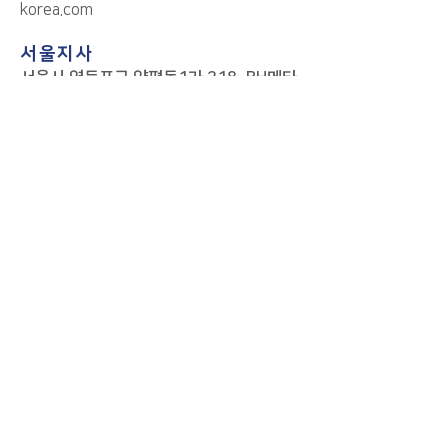
korea.com
서울지사
서울시 영등포구 양평동1가 218. BH메타
플렉스 양평 1104호
TEL:
02-867-5808
| FAX :
02-867-
6004
|
mik@motortronics-korea.com
© 2023. (주)모터트로닉스 인터내셔날 코
리아. All Rights Reserved.
Global Sites