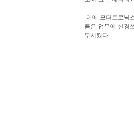
 이에 모터트로닉스 홍병수 대표이사는 반년간의 노고를 격려하면서 야유회 당일만
큼은 업무에 신경
무시켰다.