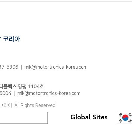
2019. 11. 15 ~ 11. 16
201
WORKSHOP in 순천
(23.
날 코리아
237-5806 |
mik@motortronics-korea.com
타플렉스 양평 1104호
-6004 |
mik@motortronics-korea.com
 All Rights Reserved.
Global Sites